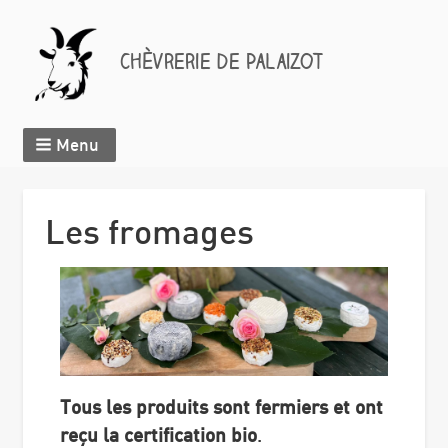
Chèvrerie de Palaizot
Menu
Breadcrumbs
Les fromages
Image
Texte
Tous les produits sont fermiers et ont
reçu la certification bio
.